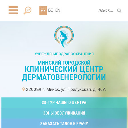
РУ
БЕ
EN
УЧРЕЖДЕНИЕ ЗДРАВООХРАНЕНИЯ
МИНСКИЙ ГОРОДСКОЙ
КЛИНИЧЕСКИЙ ЦЕНТР
ДЕРМАТОВЕНЕРОЛОГИИ
220089 г. Минск, ул. Прилукская, д. 46А
3D-ТУР НАШЕГО ЦЕНТРА
ЗОНЫ ОБСЛУЖИВАНИЯ
ЗАКАЗАТЬ ТАЛОН К ВРАЧУ