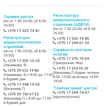
Регистратура
Справка центра
венерологического
(пн-пт 7.30-20.00, сб 8.30-
отделения (АДВО4)
16.00)
(пн-пт 7.30-20.00, сб 8.30-
+375 17 322-73-81
16.00)
Регистратуры
+375 17 325-73-85
дерматологических
+375 17 244-61-32
отделений:
Справка по платным
(пн-пт 7.30-20.00, сб 8.30-
услугам
16.00)
+375 17 375-73-69
+375 17 355-15-33
(Прилукская, 46а)
(Нахимова, 4)
+375 17 324 55 20
+375 29 532 19 80
(Киселева,7) будни: четные
(Нахимова, 4) c 8:00 до 11:00
8.00-13.00 нечетные 14.00-
в будние дни
19.00
+375 17 338-19-55
"Горячая линия" центра:
(Киселева,7)
+375 17 344-74-07
+375 29 736 67 52
(круглосуточно)
(Киселева,7) c 8:00 до 11:00
в будние дни