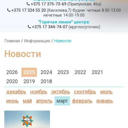
+375 17 375-73-69
(Прилукская, 46а)
+375 17 324 55 20
(Киселева,7) будни: четные 8.00-13.00
нечетные 14.00-19.00
"Горячая линия" центра:
+375 17 344-74-07
(круглосуточно)
Главная
/
Информация
/
Новости
Новости
2026
2025
2024
2023
2022
2021
2020
2019
2018
декабрь
ноябрь
октябрь
сентябрь
июль
июнь
май
апрель
март
февраль
январь