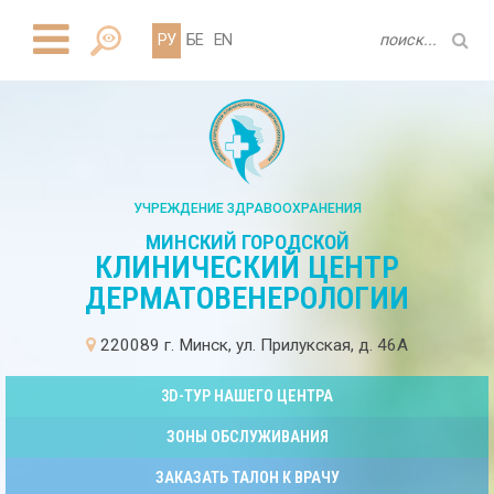
РУ
БЕ
EN
УЧРЕЖДЕНИЕ ЗДРАВООХРАНЕНИЯ
МИНСКИЙ ГОРОДСКОЙ
КЛИНИЧЕСКИЙ ЦЕНТР
ДЕРМАТОВЕНЕРОЛОГИИ
220089 г. Минск, ул. Прилукская, д. 46А
3D-ТУР НАШЕГО ЦЕНТРА
ЗОНЫ ОБСЛУЖИВАНИЯ
ЗАКАЗАТЬ ТАЛОН К ВРАЧУ