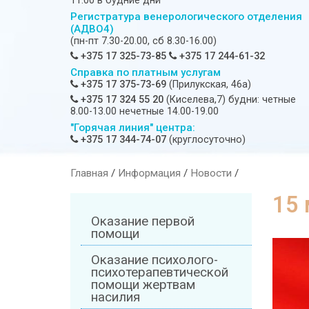
11:00 в будние дни
Регистратура венерологического отделения
(АДВО4)
(пн-пт 7.30-20.00, сб 8.30-16.00)
+375 17 325-73-85
+375 17 244-61-32
Справка по платным услугам
+375 17 375-73-69
(Прилукская, 46а)
+375 17 324 55 20
(Киселева,7) будни: четные
8.00-13.00 нечетные 14.00-19.00
"Горячая линия" центра:
+375 17 344-74-07
(круглосуточно)
Главная
/
Информация
/
Новости
/
15 
Оказание первой
помощи
Оказание психолого-
психотерапевтической
помощи жертвам
насилия