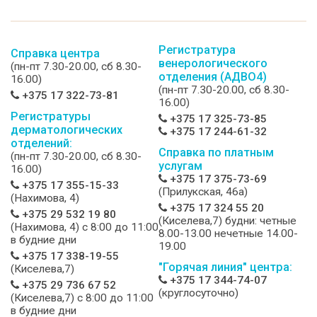
Регистратура
Справка центра
венерологического
(пн-пт 7.30-20.00, сб 8.30-
отделения (АДВО4)
16.00)
(пн-пт 7.30-20.00, сб 8.30-
+375 17 322-73-81
16.00)
Регистратуры
+375 17 325-73-85
дерматологических
+375 17 244-61-32
отделений:
Справка по платным
(пн-пт 7.30-20.00, сб 8.30-
услугам
16.00)
+375 17 375-73-69
+375 17 355-15-33
(Прилукская, 46а)
(Нахимова, 4)
+375 17 324 55 20
+375 29 532 19 80
(Киселева,7) будни: четные
(Нахимова, 4) c 8:00 до 11:00
8.00-13.00 нечетные 14.00-
в будние дни
19.00
+375 17 338-19-55
"Горячая линия" центра:
(Киселева,7)
+375 17 344-74-07
+375 29 736 67 52
(круглосуточно)
(Киселева,7) c 8:00 до 11:00
в будние дни