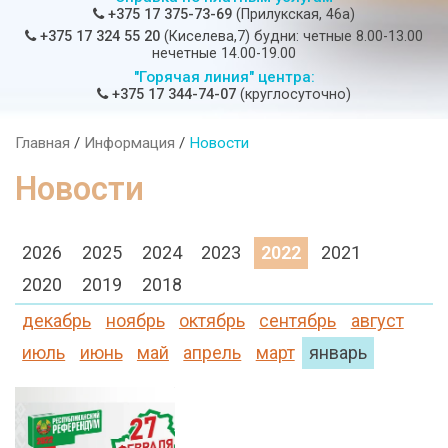
+375 17 375-73-69
(Прилукская, 46а)
+375 17 324 55 20
(Киселева,7) будни: четные 8.00-13.00
нечетные 14.00-19.00
"Горячая линия" центра:
+375 17 344-74-07
(круглосуточно)
Главная
/
Информация
/
Новости
Новости
2026
2025
2024
2023
2022
2021
2020
2019
2018
декабрь
ноябрь
октябрь
сентябрь
август
июль
июнь
май
апрель
март
январь