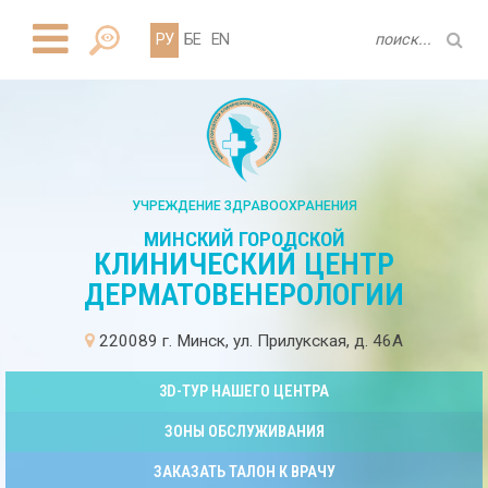
РУ
БЕ
EN
УЧРЕЖДЕНИЕ ЗДРАВООХРАНЕНИЯ
МИНСКИЙ ГОРОДСКОЙ
КЛИНИЧЕСКИЙ ЦЕНТР
ДЕРМАТОВЕНЕРОЛОГИИ
220089 г. Минск, ул. Прилукская, д. 46А
3D-ТУР НАШЕГО ЦЕНТРА
ЗОНЫ ОБСЛУЖИВАНИЯ
ЗАКАЗАТЬ ТАЛОН К ВРАЧУ