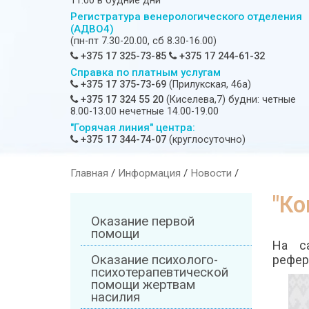
11:00 в будние дни
Регистратура венерологического отделения
(АДВО4)
(пн-пт 7.30-20.00, сб 8.30-16.00)
+375 17 325-73-85
+375 17 244-61-32
Справка по платным услугам
+375 17 375-73-69
(Прилукская, 46а)
+375 17 324 55 20
(Киселева,7) будни: четные
8.00-13.00 нечетные 14.00-19.00
"Горячая линия" центра:
+375 17 344-74-07
(круглосуточно)
Главная
/
Информация
/
Новости
/
"Ко
Оказание первой
помощи
На с
Оказание психолого-
рефер
психотерапевтической
помощи жертвам
насилия