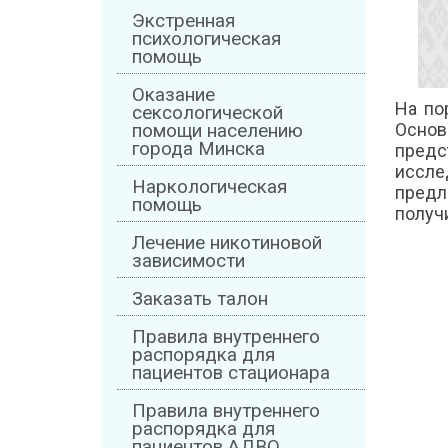
Экстренная
психологическая
помощь
Оказание
На по
сексологической
Основ
помощи населению
города Минска
пред
иссле
Наркологическая
предл
помощь
получ
Лечение никотиновой
зависимости
Заказать талон
Правила внутреннего
распорядка для
пациентов стационара
Правила внутреннего
распорядка для
пациентов АДВО