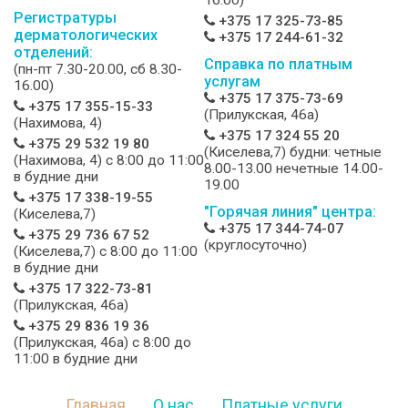
16.00)
Регистратуры
+375 17 325-73-85
дерматологических
+375 17 244-61-32
отделений:
Справка по платным
(пн-пт 7.30-20.00, сб 8.30-
услугам
16.00)
+375 17 375-73-69
+375 17 355-15-33
(Прилукская, 46а)
(Нахимова, 4)
+375 17 324 55 20
+375 29 532 19 80
(Киселева,7) будни: четные
(Нахимова, 4) c 8:00 до 11:00
8.00-13.00 нечетные 14.00-
в будние дни
19.00
+375 17 338-19-55
"Горячая линия" центра:
(Киселева,7)
+375 17 344-74-07
+375 29 736 67 52
(круглосуточно)
(Киселева,7) c 8:00 до 11:00
в будние дни
+375 17 322-73-81
(Прилукская, 46а)
+375 29 836 19 36
(Прилукская, 46а) c 8:00 до
11:00 в будние дни
Главная
О нас
Платные услуги