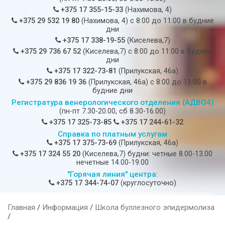
+375 17 355-15-33
(Нахимова, 4)
+375 29 532 19 80
(Нахимова, 4) c 8:00 до 11:00 в будние
дни
+375 17 338-19-55
(Киселева,7)
+375 29 736 67 52
(Киселева,7) c 8:00 до 11:00 в будние
дни
+375 17 322-73-81
(Прилукская, 46а)
+375 29 836 19 36
(Прилукская, 46а) c 8:00 до 11:00 в
будние дни
Регистратура венерологического отделения (АДВО4)
(пн-пт 7.30-20.00, сб 8.30-16.00)
+375 17 325-73-85
+375 17 244-61-32
Справка по платным услугам
+375 17 375-73-69
(Прилукская, 46а)
+375 17 324 55 20
(Киселева,7) будни: четные 8.00-13.00
нечетные 14.00-19.00
"Горячая линия" центра:
+375 17 344-74-07
(круглосуточно)
Главная
/
Информация
/
Школа буллезного эпидермолиза
/