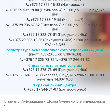
+375 17 355-15-33
(Нахимова, 4)
+375 29 532 19 80
(Нахимова, 4) c 8:00 до 11:00 в будние
дни
+375 17 338-19-55
(Киселева,7)
+375 29 736 67 52
(Киселева,7) c 8:00 до 11:00 в будние
дни
+375 17 322-73-81
(Прилукская, 46а)
+375 29 836 19 36
(Прилукская, 46а) c 8:00 до 11:00 в
будние дни
Регистратура венерологического отделения (АДВО4)
(пн-пт 7.30-20.00, сб 8.30-16.00)
+375 17 325-73-85
+375 17 244-61-32
Справка по платным услугам
+375 17 375-73-69
(Прилукская, 46а)
+375 17 324 55 20
(Киселева,7) будни: четные 8.00-13.00
нечетные 14.00-19.00
"Горячая линия" центра:
+375 17 344-74-07
(круглосуточно)
Главная
/
Информация
/
Школа буллезного эпидермолиза
/