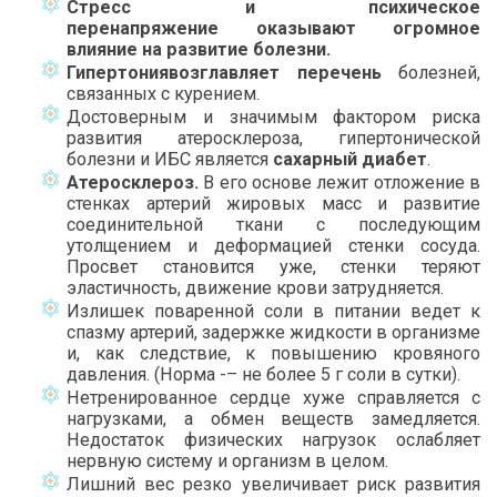
Стресс и психическое
перенапряжение
оказывают огромное
влияние на развитие болезни.
Гипертония
возглавляет
перечень
болезней,
связанных с курением.
Достоверным и значимым фактором риска
развития атеросклероза, гипертонической
болезни и ИБС является
сахарный диабет
.
Атеросклероз.
В его основе лежит отложение в
стенках артерий жировых масс и развитие
соединительной ткани с последующим
утолщением и деформацией стенки сосуда.
Просвет становится уже, стенки теряют
эластичность, движение крови затрудняется.
Излишек поваренной соли в питании ведет к
спазму артерий, задержке жидкости в организме
и, как следствие, к повышению кровяного
давления. (Норма -– не более 5 г соли в сутки).
Нетренированное сердце хуже справляется с
нагрузками, а обмен веществ замедляется.
Недостаток физических нагрузок ослабляет
нервную систему и организм в целом.
Лишний вес резко увеличивает риск развития