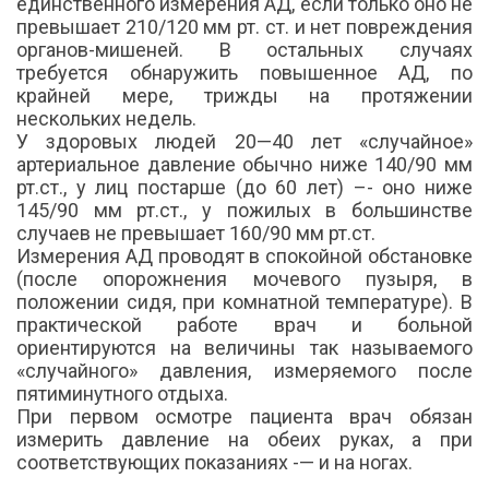
единственного измерения АД, если только оно не
превышает 210/120 мм рт. ст. и нет повреждения
органов-мишеней. В остальных случаях
требуется обнаружить повышенное АД, по
крайней мере, трижды на протяжении
нескольких недель.
У здоровых людей 20—40 лет «случайное»
артериальное давление обычно ниже 140/90 мм
рт.ст., у лиц постарше (до 60 лет) –- оно ниже
145/90 мм рт.ст., у пожилых в большинстве
случаев не превышает 160/90 мм рт.ст.
Измерения АД проводят в спокойной обстановке
(после опорожнения мочевого пузыря, в
положении сидя, при комнатной температуре). В
практической работе врач и больной
ориентируются на величины так называемого
«случайного» давления, измеряемого после
пятиминутного отдыха.
При первом осмотре пациента врач обязан
измерить давление на обеих руках, а при
соответствующих показаниях -— и на ногах.