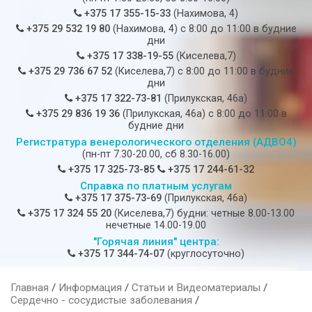
+375 17 355-15-33
(Нахимова, 4)
+375 29 532 19 80
(Нахимова, 4) c 8:00 до 11:00 в будние
дни
+375 17 338-19-55
(Киселева,7)
+375 29 736 67 52
(Киселева,7) c 8:00 до 11:00 в будние
дни
+375 17 322-73-81
(Прилукская, 46а)
+375 29 836 19 36
(Прилукская, 46а) c 8:00 до 11:00 в
будние дни
Регистратура венерологического отделения (АДВО4)
(пн-пт 7.30-20.00, сб 8.30-16.00)
+375 17 325-73-85
+375 17 244-61-32
Справка по платным услугам
+375 17 375-73-69
(Прилукская, 46а)
+375 17 324 55 20
(Киселева,7) будни: четные 8.00-13.00
нечетные 14.00-19.00
"Горячая линия" центра:
+375 17 344-74-07
(круглосуточно)
Главная
/
Информация
/
Статьи и Видеоматериалы
/
Сердечно - сосудистые заболевания
/