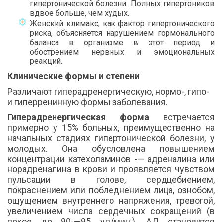
гипертонической болезни. Полных гипертоников
вдвое больше, чем худых.
Женский климакс, как фактор гипертонического
риска, объясняется нарушением гормонального
баланса в организме в этот период и
обострением нервных и эмоциональных
реакций.
Клинические формы и степени
Различают гиперадренергическую, нормо-, гипо-
и гиперренинную формы заболевания.
Гиперадренергическая форма
встречается
примерно у 15% больных, преимущественно на
начальных стадиях гипертонической болезни, у
молодых. Она обусловлена повышением
концентрации катехоламинов -— адреналина или
норадреналина в крови и проявляется чувством
пульсации в голове, сердцебиением,
покраснением или побледнением лица, ознобом,
ощущением внутреннего напряжения, тревогой,
увеличением числа сердечных сокращений (в
покое до 90-—95 уд/мин.). АД становится