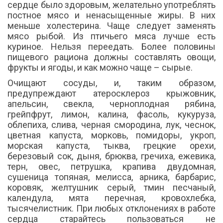
сердце было здоровым, желательно употреблять
постное мясо и ненасыщенные жиры. В них
меньше холестерина. Чаще следует заменять
мясо рыбой. Из птичьего мяса лучше есть
куриное. Нельзя переедать. Более половины
пищевого рациона должны составлять овощи,
фрукты и ягоды, и как можно чаще – сырые.
Очищают сосуды, и, таким образом,
предупреждают атеросклероз крыжовник,
апельсин, свекла, черноплодная рябина,
грейпфрут, лимон, калина, фасоль, кукуруза,
облепиха, слива, черная смородина, лук, чеснок,
цветная капуста, морковь, помидоры, укроп,
морская капуста, тыква, грецкие орехи,
березовый сок, дыня, брюква, гречиха, ежевика,
терн, овес, петрушка, крапива двудомная,
сушеница топяная, мелисса, арника, барбарис,
коровяк, желтушник серый, тмин песчаный,
календула, мята перечная, кровохлебка,
тысячелистник. При любых отклонениях в работе
сердца старайтесь пользоваться не