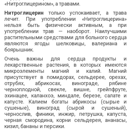
«Нитроглицерином», а травами.
Нитроглицерин
только успокаивает, а трава
лечит. При употреблении «Нитроглицерина»
нельзя быть физически активным, а при
употреблении трав — наоборот. Наилучшими
растительными средствами для больного сердца
являются ягоды шелковицы, валериана и
боярышник.
Очень важны для сердца продукты и
лекарственные растения, в которых имеются
микроэлементы магний и калий. Магний
присутствует в помидорах, сельдерее, орехах,
отрубях, абрикосах, винограде, рябине
черноплодной, свекле, вишне, грейпфруте,
эхинацее, каланхоэ, миндале, березе, салате и
капусте. Калием богаты абрикосы (сырые и
сушеные), виноград (сырой и сушеный),
чернослив, финики, инжир, петрушка, капуста,
черная смородина, корни сельдерея, ананасы,
кизил, бананы и персики.