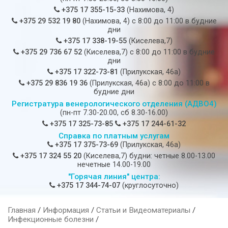
+375 17 355-15-33
(Нахимова, 4)
+375 29 532 19 80
(Нахимова, 4) c 8:00 до 11:00 в будние
дни
+375 17 338-19-55
(Киселева,7)
+375 29 736 67 52
(Киселева,7) c 8:00 до 11:00 в будние
дни
+375 17 322-73-81
(Прилукская, 46а)
+375 29 836 19 36
(Прилукская, 46а) c 8:00 до 11:00 в
будние дни
Регистратура венерологического отделения (АДВО4)
(пн-пт 7.30-20.00, сб 8.30-16.00)
+375 17 325-73-85
+375 17 244-61-32
Справка по платным услугам
+375 17 375-73-69
(Прилукская, 46а)
+375 17 324 55 20
(Киселева,7) будни: четные 8.00-13.00
нечетные 14.00-19.00
"Горячая линия" центра:
+375 17 344-74-07
(круглосуточно)
Главная
/
Информация
/
Статьи и Видеоматериалы
/
Инфекционные болезни
/