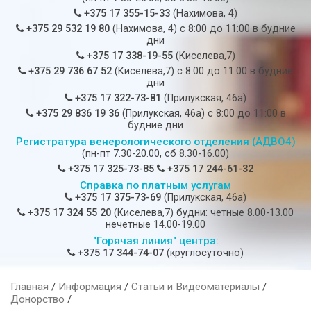
+375 17 355-15-33
(Нахимова, 4)
+375 29 532 19 80
(Нахимова, 4) c 8:00 до 11:00 в будние
дни
+375 17 338-19-55
(Киселева,7)
+375 29 736 67 52
(Киселева,7) c 8:00 до 11:00 в будние
дни
+375 17 322-73-81
(Прилукская, 46а)
+375 29 836 19 36
(Прилукская, 46а) c 8:00 до 11:00 в
будние дни
Регистратура венерологического отделения (АДВО4)
(пн-пт 7.30-20.00, сб 8.30-16.00)
+375 17 325-73-85
+375 17 244-61-32
Справка по платным услугам
+375 17 375-73-69
(Прилукская, 46а)
+375 17 324 55 20
(Киселева,7) будни: четные 8.00-13.00
нечетные 14.00-19.00
"Горячая линия" центра:
+375 17 344-74-07
(круглосуточно)
Главная
/
Информация
/
Статьи и Видеоматериалы
/
Донорство
/