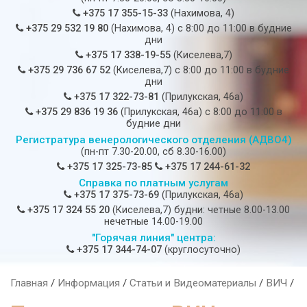
+375 17 355-15-33
(Нахимова, 4)
+375 29 532 19 80
(Нахимова, 4) c 8:00 до 11:00 в будние
дни
+375 17 338-19-55
(Киселева,7)
+375 29 736 67 52
(Киселева,7) c 8:00 до 11:00 в будние
дни
+375 17 322-73-81
(Прилукская, 46а)
+375 29 836 19 36
(Прилукская, 46а) c 8:00 до 11:00 в
будние дни
Регистратура венерологического отделения (АДВО4)
(пн-пт 7.30-20.00, сб 8.30-16.00)
+375 17 325-73-85
+375 17 244-61-32
Справка по платным услугам
+375 17 375-73-69
(Прилукская, 46а)
+375 17 324 55 20
(Киселева,7) будни: четные 8.00-13.00
нечетные 14.00-19.00
"Горячая линия" центра:
+375 17 344-74-07
(круглосуточно)
Главная
/
Информация
/
Статьи и Видеоматериалы
/
ВИЧ
/