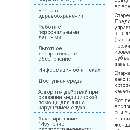
средн
во вс
Закон о
Старе
здравоохранении
Предо
Работа с
управ
персональными
100 л
данными
(кале
прож
Льготное
крове
лекарственное
субъе
обеспечение
завыша
Информация об аптеках
Старо
законо
Доступная среда
котор
какая 
Алгоритм действий при
оказании медицинской
Вот п
помощи для лиц с
воспр
нарушением слуха
они в
Анкетирование
вот он
"Изучение
женщи
распространенности