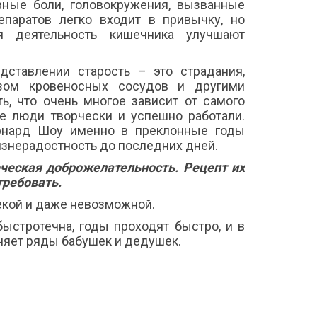
вные боли, головокружения, вызванные
епаратов легко входит в привычку, но
я деятельность кишечника улучшают
дставлении старость – это страдания,
озом кровеносных сосудов и другими
ть, что очень многое зависит от самого
е люди творчески и успешно работали.
ернард Шоу именно в преклонные годы
изнерадостность до последних дней.
еческая доброжелательность. Рецепт их
 требовать.
екой и даже невозможной.
быстротечна, годы проходят быстро, и в
лняет ряды бабушек и дедушек.