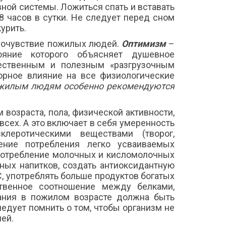
ной системы. Ложиться спать и вставать
8 часов в сутки. Не следует перед сном
курить.
мочувствие пожилых людей.
Оптимизм
–
ояние которого объясняет душевное
стественным и полезным «разгрузочным
ворное влияние на все физиологические
жилым людям особенно рекомендуются
возраста, пола, физической активности,
сех. А это включает в себя умеренность
клеротическими веществами (творог,
ение потребления легко усваиваемых
употребление молочных и кисломолочных
тных напитков, создать антиоксидантную
С, употреблять больше продуктов богатых
твенное соотношение между белками,
тания в пожилом возрасте должна быть
ледует помнить о том, чтобы организм не
ей.