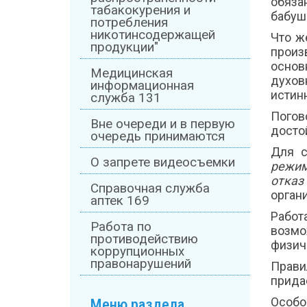
обяза
табакокурения и
бабуше
потребления
никотинсодержащей
Что ж
продукции"
произ
основ
Медицинская
духов
информационная
истин
служба 131
Погов
Вне очереди и в первую
досто
очередь принимаются
Для с
О запрете видеосъемки
режим
отказ
Справочная служба
орган
аптек 169
Рабо
Работа по
возмо
противодействию
физич
коррупционных
правонарушений
Прави
придае
Особо
Меню раздела