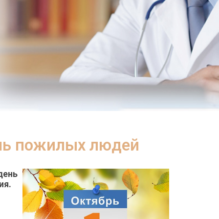
нь пожилых людей
день
ия.