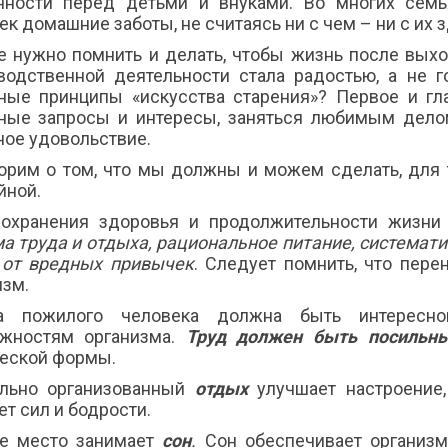
нности перед детьми и внуками. Во многих сем
к домашние заботы, не считаясь ни с чем – ни с их з
е нужно помнить и делать, чтобы жизнь после выхо
водственной деятельности стала радостью, а не 
ные принципы «искусства старения»? Первое и гла
ные запросы и интересы, заняться любимым делом,
ное удовольствие.
орим о том, что мы должны и можем сделать, для
йной.
охранения здоровья и продолжительности жизни
а труда и отдыха, рациональное питание, системати
 от вредных привычек
. Следует помнить, что пер
изм.
та пожилого человека должна быть интересно
жностям организма.
Труд должен быть посильн
еской формы.
льно организованный
отдых
улучшает настроение,
т сил и бодрости.
е место занимает
сон
.
Сон обеспечивает организм