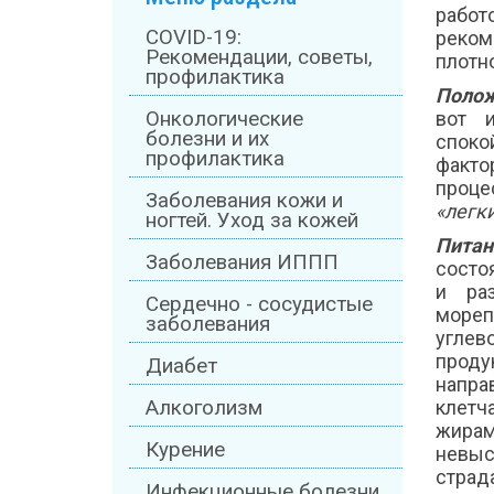
работ
COVID-19:
реком
Рекомендации, советы,
плотно
профилактика
Полож
Онкологические
вот и
болезни и их
споко
профилактика
факто
проце
Заболевания кожи и
«легк
ногтей. Уход за кожей
Питан
Заболевания ИППП
состо
и раз
Сердечно - сосудистые
мореп
заболевания
углев
проду
Диабет
напра
Алкоголизм
клетч
жирам
Курение
невыс
страд
Инфекционные болезни