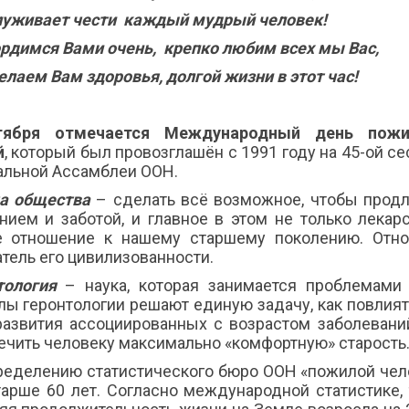
луживает чести каждый мудрый человек!
рдимся Вами очень, крепко любим всех мы Вас,
лаем Вам здоровья, долгой жизни в этот час!
тября
отмечается Международный день пож
й
, который был провозглашён с 1991 году на 45-ой с
альной Ассамблеи ООН.
а общества
– сделать всё возможное, чтобы продл
нием и заботой, и главное в этом не только лекар
е отношение к нашему старшему поколению. От
атель его цивилизованности.
тология
– наука, которая занимается проблемами 
лы геронтологии решают единую задачу, как повлият
развития ассоциированных с возрастом заболеваний
ечить человеку максимально «комфортную» старость
ределению статистического бюро ООН «пожилой чело
тарше 60 лет. Согласно международной статистике,