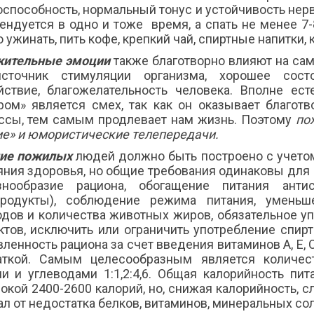
оспособность, нормальный тонус и устойчивость нерв
ендуется в одно и тоже время, а спать не менее 7-
 ужинать, пить кофе, крепкий чай, спиртные напитки, 
ительные эмоции
также благотворно влияют на са
сточник стимуляции организма, хорошее сост
йствие, благожелательность человека. Вполне е
ром» является смех, так как он оказывает благот
ссы, тем самым продлевает нам жизнь. Поэтому
по
ие» и юмористические телепередачи.
ие пожилых
людей должно быть построено с учетом 
яния здоровья, но общие требования одинаковы для в
нообразие рациона, обогащение питания антис
родукты), соблюдение режима питания, уменьш
одов и количества животных жиров, обязательное 
ктов, исключить или ограничить употребление спир
вленность рациона за счет введения витаминов А, Е, 
аткой. Самым целесообразным является количес
и и углеводами 1:1,2:4,6. Общая калорийность пи
окой 2400-2600 калорий, но, снижая калорийность, с
ал от недостатка белков, витаминов, минеральных сол