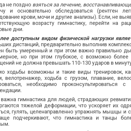
да не поздно
взяться за лечение, восстанавливающе
чу и основательно обследоваться (рентген лег
дование крови, мочи и другие анализы). Если, не вы
етствующую возрасту гимнастику, перейти на ра
овые дни.
лее доступным видом физической нагрузки являет
ьших дистанций, предварительно выполнив комплек
н быть умеренный и при этом важно правильно ды
мерное, но при этом глубокое, с возможно более
щений не должна превышать 110-130 ударов в минуту
о ходьбы возможны и такие виды тренировок, как:
м, велотренажер, ходьба с грузом, плавание, вело
роваться, необходимо проконсультироваться 
ендации.
 важна гимнастика для людей, страдающих ревмати
ргаются тяжелой деформации, что ускоряет их одр
ться, гулять, целенаправленно упражнять мышцы и 
аще подчеркивают, что гимнастика и танцы б
ым.