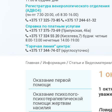
11:00 в будние дни
Регистратура венерологического отделения
(АДВО4)
(пн-пт 7.30-20.00, сб 8.30-16.00)
+375 17 325-73-85
+375 17 244-61-32
Справка по платным услугам
+375 17 375-73-69
(Прилукская, 46а)
+375 17 324 55 20
(Киселева,7) будни: четные
8.00-13.00 нечетные 14.00-19.00
"Горячая линия" центра:
+375 17 344-74-07
(круглосуточно)
Главная
/
Информация
/
Статьи и Видеоматериа
1 
Оказание первой
помощи
1 окт
Оказание психолого-
уваже
психотерапевтической
помощи жертвам
насилия
Повид