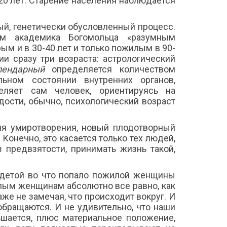
20 лет. Старение населения наблюдается
ый, генетически обусловленный процесс.
вам академика Богомольца «разумным
м и в 30-40 лет и только пожилым в 90-
и сразу три возраста: астрологический
лендарный
определяется количеством
ьном состоянии внутренних органов,
еляет сам человек, ориентируясь на
дости, обычно, психологический возраст
я умиротворения, новый плодотворный
 Конечно, это касается только тех людей,
 предвзятости, принимать жизнь такой,
 одетой во что попало пожилой женщины
лым женщинам абсолютно все равно, как
же не замечая, что происходит вокруг. И
е обращаются. И не удивительно, что наши
шается, плюс материальное положение,