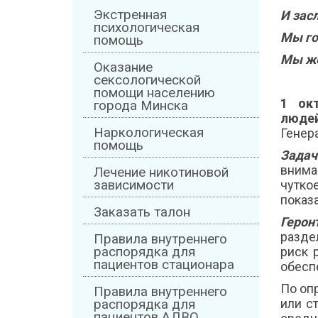
Экстренная
И зас
психологическая
Мы го
помощь
Мы же
Оказание
сексологической
помощи населению
1 ок
города Минска
люде
Наркологическая
Генер
помощь
Задач
внима
Лечение никотиновой
зависимости
чутко
показ
Заказать талон
Герон
разде
Правила внутреннего
распорядка для
риск 
пациентов стационара
обесп
По оп
Правила внутреннего
или с
распорядка для
пациентов АДВО