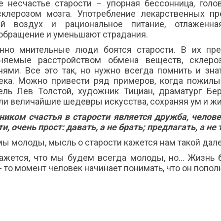
е несчастье старости – упорная бессонница, голо
склерозом мозга. Употребление лекарственных пр
й воздух и рациональное питание, отлаженна
обращение и уменьшают страдания.
нно мнительные люди боятся старости. В их пре
няемые расстройством обмена веществ, склер
нями. Все это так, но нужно всегда помнить и зна
ека. Можно привести ряд примеров, когда пожилы
ель Лев Толстой, художник Тициан, драматург Б
ли величайшие шедевры искусства, сохраняя ум и ж
ником счастья в старости является дружба, челов
и, очень прост: давать, а не брать; предлагать, а не
мы молоды, мысль о старости кажется нам такой дал
ажется, что мы будем всегда молоды, но... Жизнь 
- то момент человек начинает понимать, что он попо