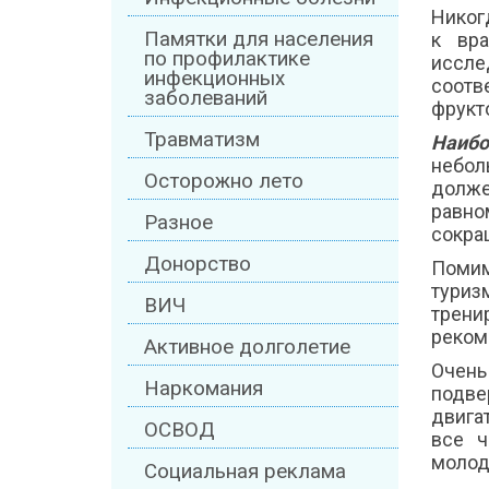
Никог
Памятки для населения
к вра
по профилактике
иссле
инфекционных
соотв
заболеваний
фрукт
Травматизм
Наибо
небол
Осторожно лето
долже
равно
Разное
сокра
Донорство
Помим
туриз
ВИЧ
трени
реком
Активное долголетие
Очень
Наркомания
подве
двига
ОСВОД
все ч
молод
Социальная реклама