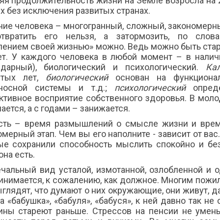
яя продолжительность жизни на Земле возросла на 
ех без исключения развитых странах.
ние человека – многогранный, сложный, закономерн
твратить его нельзя, а затормозить, по сло
лением своей жизнью» можно. Ведь можно быть стары
ет. У каждого человека в любой момент – в наличи
ндарный), биологический и психологический.
Ка
итых лет,
биологический
основан на функционал
носной системы и т.д.;
психологический
опред
ктивное восприятие собственного здоровья. В моло
ется, а с годами – занижается.
сть – время размышлений о смысле жизни и врем
мерный этап. Чем вы его наполните - зависит от вас.
ые сохранили способность мыслить спокойно и без
она есть.
ечальный вид усталой, измотанной, озлобленной и
инимается, к сожалению, как должное. Многим пожи
ыглядят, что думают о них окружающие, они живут, да
а «бабушка», «бабуля», «бабуся», к ней давно так н
ны стареют раньше. Стрессов на пенсии не умень