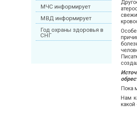
Друго
МЧС информирует
атеро
свежи
МВД информирует
крово
Год охраны здоровья в
Особе
СНГ
причи
болез
челов
Писат
созда
Источ
обрест
Пока 
Нам к
какой 