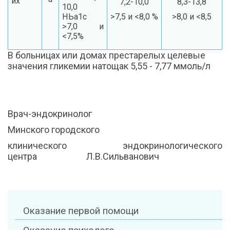
их
7,2-10,0
8,3-13,8
10,0
НЬа1с
>7,5 и <8,0 %
>8,0 и <8,5
>7,0 и
<7,5%
В больницах или домах престарелых целевые
значения гликемии натощак 5,55 - 7,77 ммоль/л
Врач-эндокринолог
Минского городского
клинического эндокринологического
центра Л.В.Сильванович
Оказание первой помощи