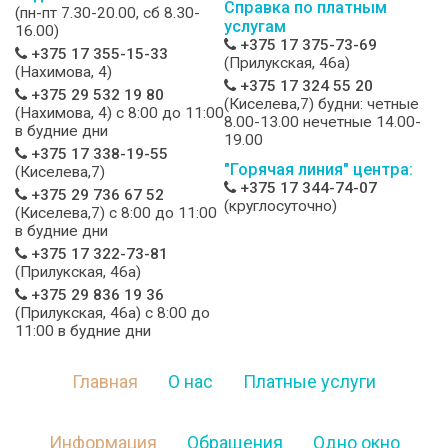
Справка по платным
(пн-пт 7.30-20.00, сб 8.30-
услугам
16.00)
+375 17 375-73-69
+375 17 355-15-33
(Прилукская, 46а)
(Нахимова, 4)
+375 17 324 55 20
+375 29 532 19 80
(Киселева,7) будни: четные
(Нахимова, 4) c 8:00 до 11:00
8.00-13.00 нечетные 14.00-
в будние дни
19.00
+375 17 338-19-55
"Горячая линия" центра:
(Киселева,7)
+375 17 344-74-07
+375 29 736 67 52
(круглосуточно)
(Киселева,7) c 8:00 до 11:00
в будние дни
+375 17 322-73-81
(Прилукская, 46а)
+375 29 836 19 36
(Прилукская, 46а) c 8:00 до
11:00 в будние дни
Главная
О нас
Платные услуги
Информация
Обращения
Одно окно