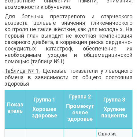
возрастные снижения памяти, внимания,
возможности к обучению.
Для больных престарелого и старческого
возраста целевые значения гликемического
контроля не такие жёсткие, как для молодых. На
первый план выходит не жесткая компенсация
сахарного диабета, а коррекция риска сердечно-
сосудистых катастроф, обеспечение их
необходимым уходом и общемедицинской
помощью (таблица №1)
Таблица №1.
Целевые показатели углеводного
обмена в зависимости от общего состояния
здоровья
Группа 2
Группа 1
Группа 3
Показ
Промежут
Хорошее
Хрупкие
атель
очное
здоровье
пациенты
здоровье
Одно из: