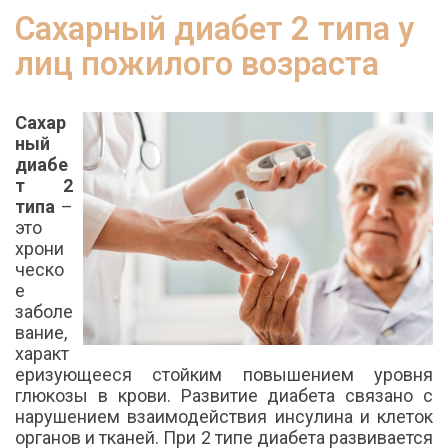
Сахарный диабет 2 типа у
лиц пожилого возраста
Сахар
ный
диабе
т 2
типа
–
это
хрони
ческо
е
заболе
вание,
характ
еризующееся стойким повышением уровня
глюкозы в крови. Развитие диабета связано с
нарушением взаимодействия инсулина и клеток
органов и тканей. При 2 типе диабета развивается