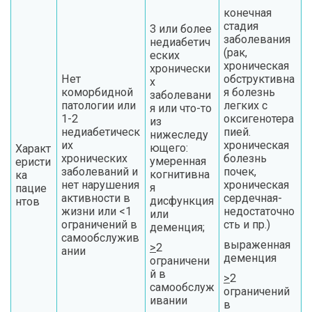
конечная
стадия
3 или более
заболевания
недиабетич
(рак,
еских
хроническая
хронически
Нет
обструктивна
х
коморбидной
я болезнь
заболевани
патологии или
легких с
я или что-то
1-2
оксигенотера
из
недиабетическ
пией.
нижеследу
их
хроническая
ющего:
Характ
хронических
болезнь
умеренная
еристи
заболеваний и
почек,
когнитивна
ка
нет нарушения
хроническая
я
пацие
активности в
сердечная-
дисфункция
нтов
жизни или <1
недостаточно
или
ограничений в
сть и пр.)
деменция;
самообслужив
выраженная
>
2
ании
деменция
ограничени
й в
>
2
самообслуж
ограничений
ивании
в