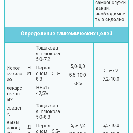
самообслужи
вании,
необходимос
ть в сиделке
Определение гликемических целей
Тощакова
я глюкоза
5,0-7,2
5,0-8,3
Н
Перед
Испол
5,5-7,2
ет
сном 5,0-
ьзован
5,5-10,0
8,3
7,2-10,0
ие
<8%
НЬа1с
лекарс
<7,5%
твенн
ых
Тощакова
средст
я глюкоза
в,
5,0-8,3
вызы
5,5-7,2
5,5-10,0
Перед
Д
вающ
сном 5,5-
а