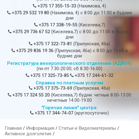
+375 17 355-15-33
(Нахимова, 4)
+375 29 532 19 80
(Нахимова, 4) c 8:00 до 11:00 в будние
дни
+375 17 338-19-55
(Киселева,7)
+375 29 736 67 52
(Киселева,7) c 8:00 до 11:00 в будние
дни
+375 17 322-73-81
(Прилукская, 46а)
+375 29 836 19 36
(Прилукская, 46а) c 8:00 до 11:00 в
будние дни
Регистратура венерологического отделения (АДВО4)
(пн-пт 7.30-20.00, сб 8.30-16.00)
+375 17 325-73-85
+375 17 244-61-32
Справка по платным услугам
+375 17 375-73-69
(Прилукская, 46а)
+375 17 324 55 20
(Киселева,7) будни: четные 8.00-13.00
нечетные 14.00-19.00
"Горячая линия" центра:
+375 17 344-74-07
(круглосуточно)
Главная
/
Информация
/
Статьи и Видеоматериалы
/
Активное долголетие
/