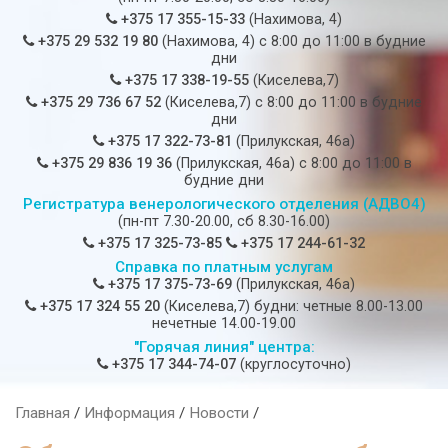
+375 17 355-15-33
(Нахимова, 4)
+375 29 532 19 80
(Нахимова, 4) c 8:00 до 11:00 в будние
дни
+375 17 338-19-55
(Киселева,7)
+375 29 736 67 52
(Киселева,7) c 8:00 до 11:00 в будние
дни
+375 17 322-73-81
(Прилукская, 46а)
+375 29 836 19 36
(Прилукская, 46а) c 8:00 до 11:00 в
будние дни
Регистратура венерологического отделения (АДВО4)
(пн-пт 7.30-20.00, сб 8.30-16.00)
+375 17 325-73-85
+375 17 244-61-32
Справка по платным услугам
+375 17 375-73-69
(Прилукская, 46а)
+375 17 324 55 20
(Киселева,7) будни: четные 8.00-13.00
нечетные 14.00-19.00
"Горячая линия" центра:
+375 17 344-74-07
(круглосуточно)
Главная
/
Информация
/
Новости
/