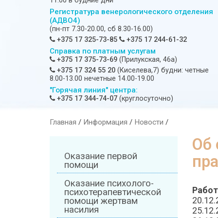
11:00 в будние дни
Регистратура венерологического отделения
(АДВО4)
(пн-пт 7.30-20.00, сб 8.30-16.00)
+375 17 325-73-85
+375 17 244-61-32
Справка по платным услугам
+375 17 375-73-69
(Прилукская, 46а)
+375 17 324 55 20
(Киселева,7) будни: четные
8.00-13.00 нечетные 14.00-19.00
"Горячая линия" центра:
+375 17 344-74-07
(круглосуточно)
Главная
/
Информация
/
Новости
/
Об 
Оказание первой
пра
помощи
Оказание психолого-
Работ
психотерапевтической
20.12.
помощи жертвам
насилия
25.12