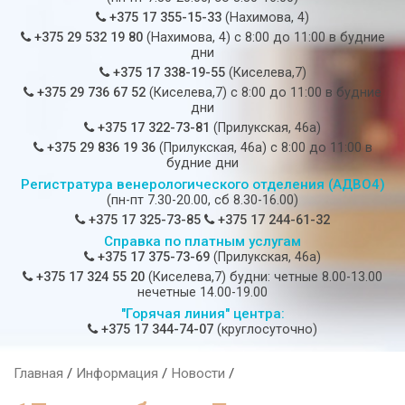
+375 17 355-15-33
(Нахимова, 4)
+375 29 532 19 80
(Нахимова, 4) c 8:00 до 11:00 в будние
дни
+375 17 338-19-55
(Киселева,7)
+375 29 736 67 52
(Киселева,7) c 8:00 до 11:00 в будние
дни
+375 17 322-73-81
(Прилукская, 46а)
+375 29 836 19 36
(Прилукская, 46а) c 8:00 до 11:00 в
будние дни
Регистратура венерологического отделения (АДВО4)
(пн-пт 7.30-20.00, сб 8.30-16.00)
+375 17 325-73-85
+375 17 244-61-32
Справка по платным услугам
+375 17 375-73-69
(Прилукская, 46а)
+375 17 324 55 20
(Киселева,7) будни: четные 8.00-13.00
нечетные 14.00-19.00
"Горячая линия" центра:
+375 17 344-74-07
(круглосуточно)
Главная
/
Информация
/
Новости
/