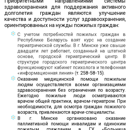
Приоритетными направлениями системы
здравоохранения для поддержания активного
долголетия граждан являются улучшение
качества и доступности услуг здравоохранения,
ориентированных на нужды пожилых граждан:
С учетом потребностей пожилых граждан в
Республике Беларусь взят курс на создание
гериатрической службы. В г. Минске уже свыше
двадцати лет работает, созданный на штатной
основе, городской гериатрический центр. В
структуре городского гериатрического центра
функционируют кабинет психолога и телефонная
«информационная линия» (
т. 258-58-15).
Оказание медицинской помощи пожилым
людям осуществляется всеми организациями
здравоохранения без ограничения по возрасту.
Ежегодно пожилые люди осматриваются
врачом общей практики, врачом-гериатром. При
необходимости, для осмотра граждан пожилого
возраста, привлекаются врачи-специалисты.
В г. Минске организовано оказание
паллиативной помощи инвалидам и одиноким
пожилым гражданам в ГУ «Больница