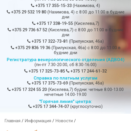
+375 17 355-15-33
(Нахимова, 4)
+375 29 532 19 80
(Нахимова, 4) c 8:00 до 11:00 в будние
дни
+375 17 338-19-55
(Киселева,7)
+375 29 736 67 52
(Киселева,7) c 8:00 до 11:00 в будние
дни
+375 17 322-73-81
(Прилукская, 46а)
+375 29 836 19 36
(Прилукская, 46а) c 8:00 до 11:00 в
будние дни
Регистратура венерологического отделения (АДВО4)
(пн-пт 7.30-20.00, сб 8.30-16.00)
+375 17 325-73-85
+375 17 244-61-32
Справка по платным услугам
+375 17 375-73-69
(Прилукская, 46а)
+375 17 324 55 20
(Киселева,7) будни: четные 8.00-13.00
нечетные 14.00-19.00
"Горячая линия" центра:
+375 17 344-74-07
(круглосуточно)
Главная
/
Информация
/
Новости
/