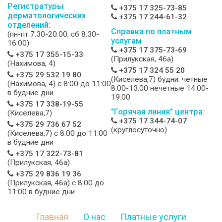
Регистратуры
+375 17 325-73-85
дерматологических
+375 17 244-61-32
отделений:
Справка по платным
(пн-пт 7.30-20.00, сб 8.30-
услугам
16.00)
+375 17 375-73-69
+375 17 355-15-33
(Прилукская, 46а)
(Нахимова, 4)
+375 17 324 55 20
+375 29 532 19 80
(Киселева,7) будни: четные
(Нахимова, 4) c 8:00 до 11:00
8.00-13.00 нечетные 14.00-
в будние дни
19.00
+375 17 338-19-55
"Горячая линия" центра:
(Киселева,7)
+375 17 344-74-07
+375 29 736 67 52
(круглосуточно)
(Киселева,7) c 8:00 до 11:00
в будние дни
+375 17 322-73-81
(Прилукская, 46а)
+375 29 836 19 36
(Прилукская, 46а) c 8:00 до
11:00 в будние дни
Главная
О нас
Платные услуги