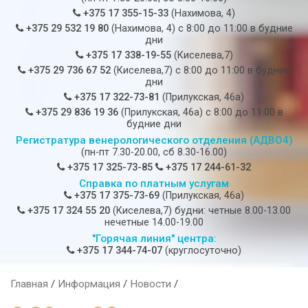
+375 17 355-15-33
(Нахимова, 4)
+375 29 532 19 80
(Нахимова, 4) c 8:00 до 11:00 в будние
дни
+375 17 338-19-55
(Киселева,7)
+375 29 736 67 52
(Киселева,7) c 8:00 до 11:00 в будние
дни
+375 17 322-73-81
(Прилукская, 46а)
+375 29 836 19 36
(Прилукская, 46а) c 8:00 до 11:00 в
будние дни
Регистратура венерологического отделения (АДВО4)
(пн-пт 7.30-20.00, сб 8.30-16.00)
+375 17 325-73-85
+375 17 244-61-32
Справка по платным услугам
+375 17 375-73-69
(Прилукская, 46а)
+375 17 324 55 20
(Киселева,7) будни: четные 8.00-13.00
нечетные 14.00-19.00
"Горячая линия" центра:
+375 17 344-74-07
(круглосуточно)
Главная
/
Информация
/
Новости
/