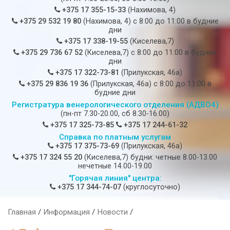
+375 17 355-15-33
(Нахимова, 4)
+375 29 532 19 80
(Нахимова, 4) c 8:00 до 11:00 в будние
дни
+375 17 338-19-55
(Киселева,7)
+375 29 736 67 52
(Киселева,7) c 8:00 до 11:00 в будние
дни
+375 17 322-73-81
(Прилукская, 46а)
+375 29 836 19 36
(Прилукская, 46а) c 8:00 до 11:00 в
будние дни
Регистратура венерологического отделения (АДВО4)
(пн-пт 7.30-20.00, сб 8.30-16.00)
+375 17 325-73-85
+375 17 244-61-32
Справка по платным услугам
+375 17 375-73-69
(Прилукская, 46а)
+375 17 324 55 20
(Киселева,7) будни: четные 8.00-13.00
нечетные 14.00-19.00
"Горячая линия" центра:
+375 17 344-74-07
(круглосуточно)
Главная
/
Информация
/
Новости
/