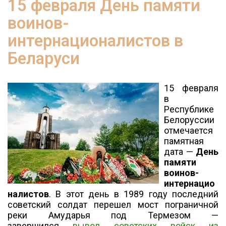
15 февраля День памяти
воинов-
интернационалистов в
Беларуси
15 февраля
в
Республике
Белоруссии
отмечается
памятная
дата —
День
памяти
воинов-
интернацио
налистов
. В этот день в 1989 году последний
советский солдат перешел мост пограничной
реки Амударья под Термезом —
завершился
вывод советских войск из