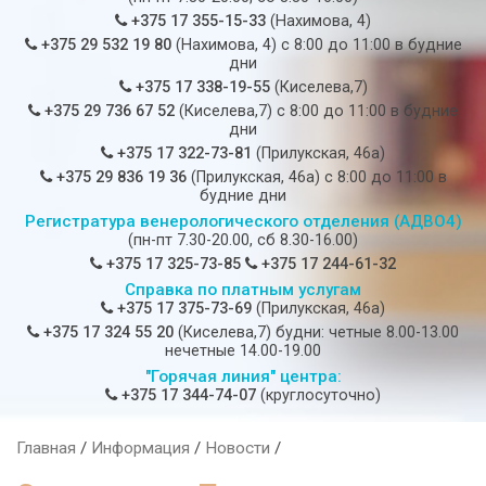
+375 17 355-15-33
(Нахимова, 4)
+375 29 532 19 80
(Нахимова, 4) c 8:00 до 11:00 в будние
дни
+375 17 338-19-55
(Киселева,7)
+375 29 736 67 52
(Киселева,7) c 8:00 до 11:00 в будние
дни
+375 17 322-73-81
(Прилукская, 46а)
+375 29 836 19 36
(Прилукская, 46а) c 8:00 до 11:00 в
будние дни
Регистратура венерологического отделения (АДВО4)
(пн-пт 7.30-20.00, сб 8.30-16.00)
+375 17 325-73-85
+375 17 244-61-32
Справка по платным услугам
+375 17 375-73-69
(Прилукская, 46а)
+375 17 324 55 20
(Киселева,7) будни: четные 8.00-13.00
нечетные 14.00-19.00
"Горячая линия" центра:
+375 17 344-74-07
(круглосуточно)
Главная
/
Информация
/
Новости
/