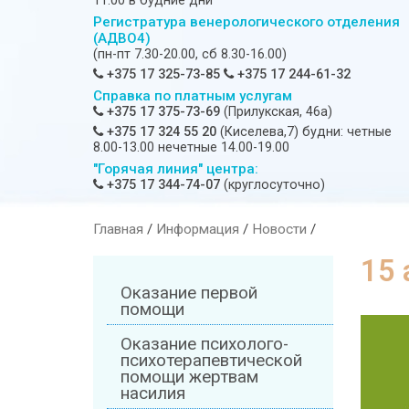
11:00 в будние дни
Регистратура венерологического отделения
(АДВО4)
(пн-пт 7.30-20.00, сб 8.30-16.00)
+375 17 325-73-85
+375 17 244-61-32
Справка по платным услугам
+375 17 375-73-69
(Прилукская, 46а)
+375 17 324 55 20
(Киселева,7) будни: четные
8.00-13.00 нечетные 14.00-19.00
"Горячая линия" центра:
+375 17 344-74-07
(круглосуточно)
Главная
/
Информация
/
Новости
/
15 
Оказание первой
помощи
Оказание психолого-
психотерапевтической
помощи жертвам
насилия