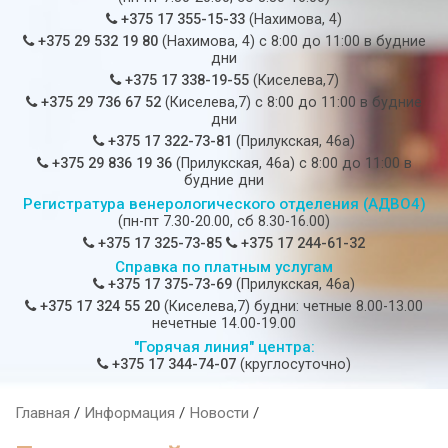
+375 17 355-15-33
(Нахимова, 4)
+375 29 532 19 80
(Нахимова, 4) c 8:00 до 11:00 в будние
дни
+375 17 338-19-55
(Киселева,7)
+375 29 736 67 52
(Киселева,7) c 8:00 до 11:00 в будние
дни
+375 17 322-73-81
(Прилукская, 46а)
+375 29 836 19 36
(Прилукская, 46а) c 8:00 до 11:00 в
будние дни
Регистратура венерологического отделения (АДВО4)
(пн-пт 7.30-20.00, сб 8.30-16.00)
+375 17 325-73-85
+375 17 244-61-32
Справка по платным услугам
+375 17 375-73-69
(Прилукская, 46а)
+375 17 324 55 20
(Киселева,7) будни: четные 8.00-13.00
нечетные 14.00-19.00
"Горячая линия" центра:
+375 17 344-74-07
(круглосуточно)
Главная
/
Информация
/
Новости
/