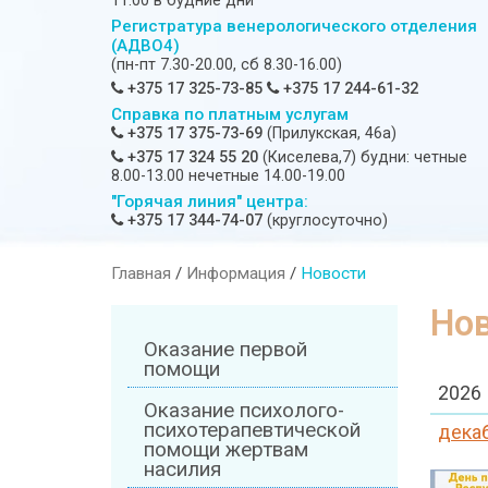
11:00 в будние дни
Регистратура венерологического отделения
(АДВО4)
(пн-пт 7.30-20.00, сб 8.30-16.00)
+375 17 325-73-85
+375 17 244-61-32
Справка по платным услугам
+375 17 375-73-69
(Прилукская, 46а)
+375 17 324 55 20
(Киселева,7) будни: четные
8.00-13.00 нечетные 14.00-19.00
"Горячая линия" центра:
+375 17 344-74-07
(круглосуточно)
Главная
/
Информация
/
Новости
Но
Оказание первой
помощи
2026
Оказание психолого-
психотерапевтической
дека
помощи жертвам
насилия