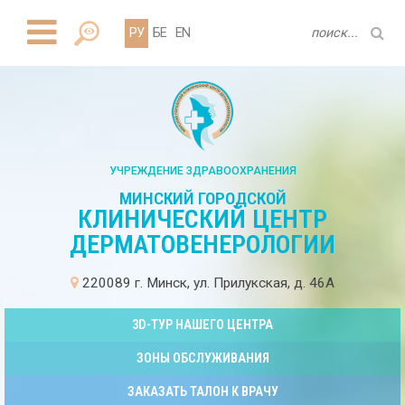
РУ
БЕ
EN
УЧРЕЖДЕНИЕ ЗДРАВООХРАНЕНИЯ
МИНСКИЙ ГОРОДСКОЙ
КЛИНИЧЕСКИЙ ЦЕНТР
ДЕРМАТОВЕНЕРОЛОГИИ
220089 г. Минск, ул. Прилукская, д. 46А
3D-ТУР НАШЕГО ЦЕНТРА
ЗОНЫ ОБСЛУЖИВАНИЯ
ЗАКАЗАТЬ ТАЛОН К ВРАЧУ