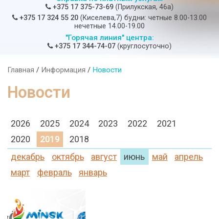
+375 17 375-73-69
(Прилукская, 46а)
+375 17 324 55 20
(Киселева,7) будни: четные 8.00-13.00
нечетные 14.00-19.00
"Горячая линия" центра:
+375 17 344-74-07
(круглосуточно)
Главная
/
Информация
/
Новости
Новости
2026
2025
2024
2023
2022
2021
2020
2019
2018
декабрь
октябрь
август
июнь
май
апрель
март
февраль
январь