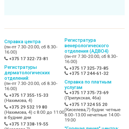
Регистратура
Справка центра
венерологического
(пн-пт 7.30-20.00, сб 8.30-
отделения (АДВО4)
16.00)
(пн-пт 7.30-20.00, сб 8.30-
+375 17 322-73-81
16.00)
Регистратуры
+375 17 325-73-85
дерматологических
+375 17 244-61-32
отделений:
Справка по платным
(пн-пт 7.30-20.00, сб 8.30-
услугам
16.00)
+375 17 375-73-69
+375 17 355-15-33
(Прилукская, 46а)
(Нахимова, 4)
+375 17 324 55 20
+375 29 532 19 80
(Киселева,7) будни: четные
(Нахимова, 4) c 8:00 до 11:00
8.00-13.00 нечетные 14.00-
в будние дни
19.00
+375 17 338-19-55
"Горячая линия" центра: